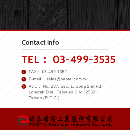
Contact info
TEL：
03-499-3535
FAX：
03-499-1052
E-mail：
sales
@paotai.com.tw
ADD： No. 207, Sec. 1, Gong 2nd Rd.,
Longtan Dist., Taoyuan City 32559 ,
Taiwan (R.O.C.)